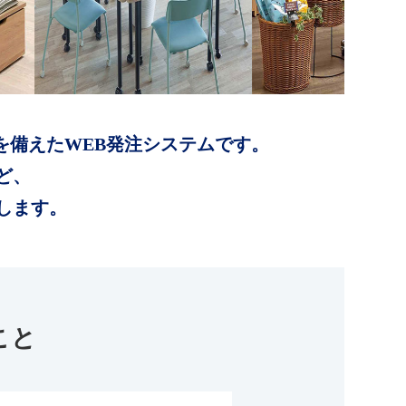
を備えたWEB発注システムです。
ど、
します。
こと