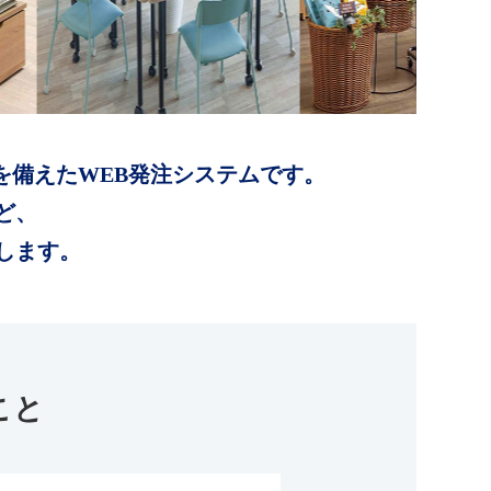
を備えたWEB発注システムです。
ど、
します。
こと