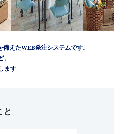
を備えたWEB発注システムです。
ど、
します。
こと