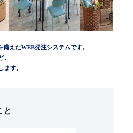
を備えたWEB発注システムです。
ど、
します。
こと