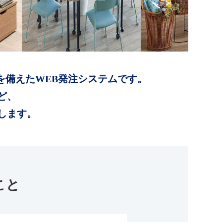
を備えたWEB発注システムです。
ど、
します。
こと