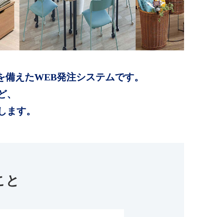
を備えたWEB発注システムです。
ど、
します。
こと