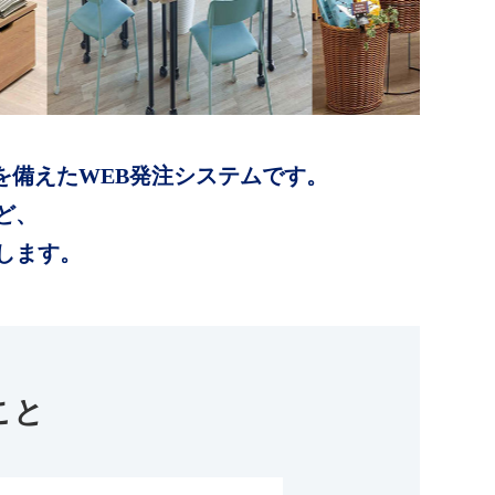
を備えたWEB発注システムです。
ど、
します。
こと