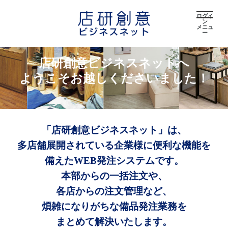
ログイ
ン
メニュ
ー
店研創意ビジネスネットへ
ようこそお越しくださいました！
「店研創意ビジネスネット」は、
多店舗展開されている企業様に便利な機能を
備えたWEB発注システムです。
本部からの一括注文や、
各店からの注文管理など、
煩雑になりがちな備品発注業務を
まとめて解決いたします。