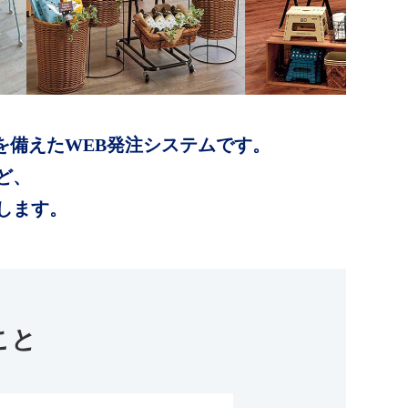
を備えたWEB発注システムです。
ど、
します。
こと