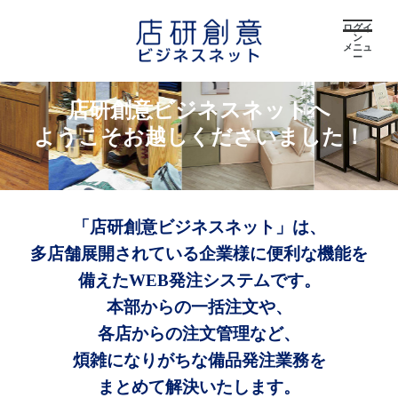
ログイ
ン
メニュ
ー
店研創意ビジネスネットへ
ようこそお越しくださいました！
「店研創意ビジネスネット」は、
多店舗展開されている企業様に便利な機能を
備えたWEB発注システムです。
本部からの一括注文や、
各店からの注文管理など、
煩雑になりがちな備品発注業務を
まとめて解決いたします。