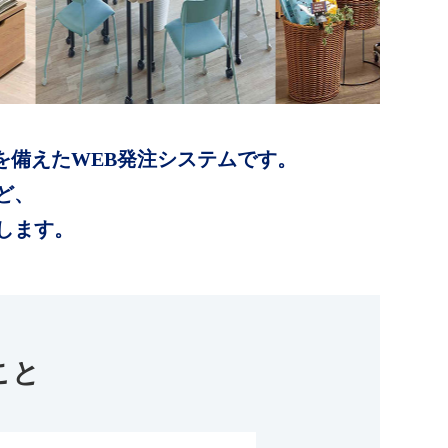
を備えたWEB発注システムです。
ど、
します。
こと