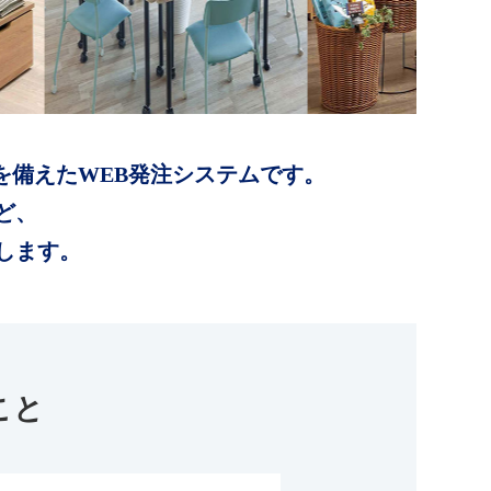
を備えたWEB発注システムです。
ど、
します。
こと