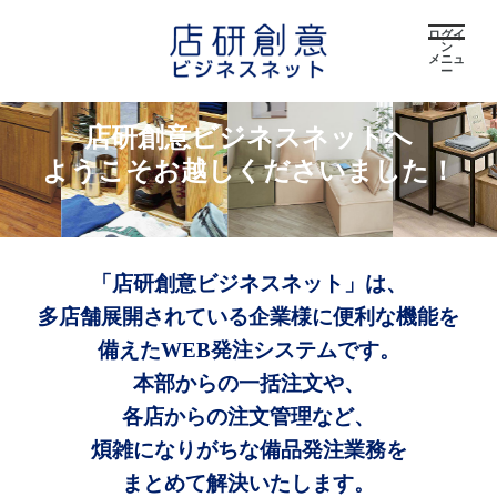
ログイ
ン
メニュ
ー
店研創意ビジネスネットへ
ようこそお越しくださいました！
「店研創意ビジネスネット」は、
多店舗展開されている企業様に便利な機能を
備えたWEB発注システムです。
本部からの一括注文や、
各店からの注文管理など、
煩雑になりがちな備品発注業務を
まとめて解決いたします。