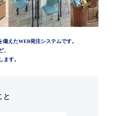
を備えたWEB発注システムです。
ど、
します。
こと