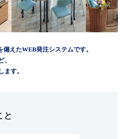
を備えたWEB発注システムです。
ど、
します。
こと