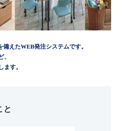
を備えたWEB発注システムです。
ど、
します。
こと