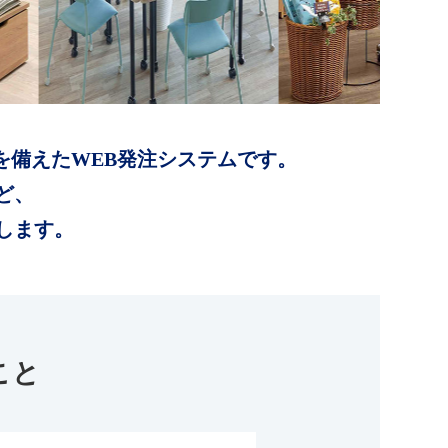
を備えたWEB発注システムです。
ど、
します。
こと