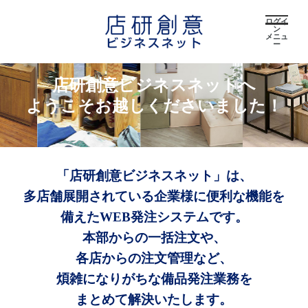
ログイ
ン
メニュ
ー
店研創意ビジネスネットへ
ようこそお越しくださいました！
「店研創意ビジネスネット」は、
多店舗展開されている企業様に便利な機能を
備えたWEB発注システムです。
本部からの一括注文や、
各店からの注文管理など、
煩雑になりがちな備品発注業務を
まとめて解決いたします。