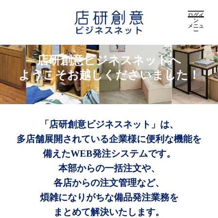
ログイ
ン
メニュ
ー
店研創意ビジネスネットへ
ようこそお越しくださいました！
「店研創意ビジネスネット」は、
多店舗展開されている企業様に便利な機能を
備えたWEB発注システムです。
本部からの一括注文や、
各店からの注文管理など、
煩雑になりがちな備品発注業務を
まとめて解決いたします。