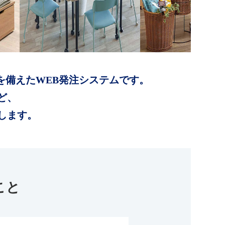
を備えたWEB発注システムです。
ど、
します。
こと