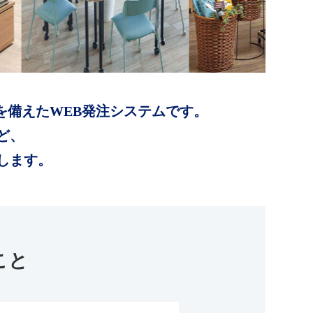
を備えたWEB発注システムです。
ど、
します。
こと