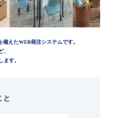
を備えたWEB発注システムです。
ど、
します。
こと