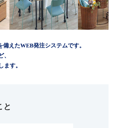
を備えたWEB発注システムです。
ど、
します。
こと