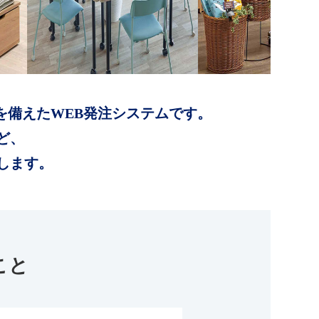
を備えたWEB発注システムです。
ど、
します。
こと