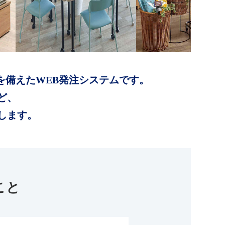
を備えたWEB発注システムです。
ど、
します。
こと