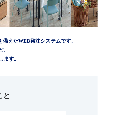
を備えたWEB発注システムです。
ど、
します。
こと