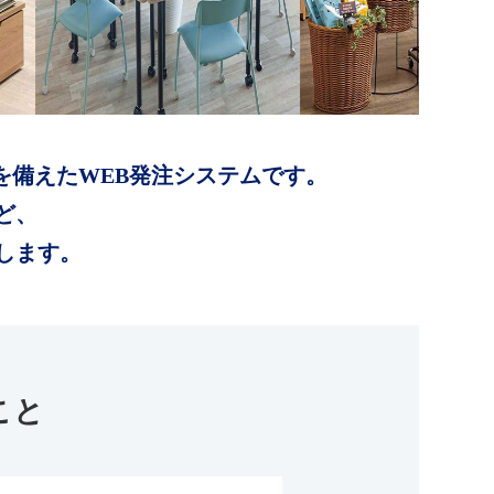
を備えたWEB発注システムです。
ど、
します。
こと