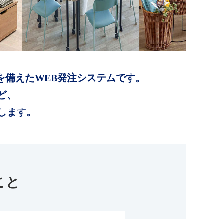
を備えたWEB発注システムです。
ど、
します。
こと