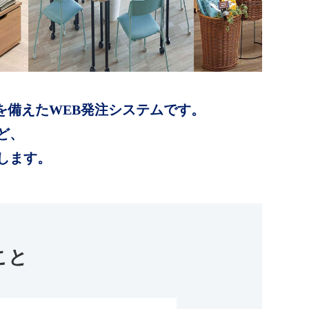
を備えたWEB発注システムです。
ど、
します。
こと