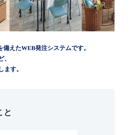
を備えたWEB発注システムです。
ど、
します。
こと