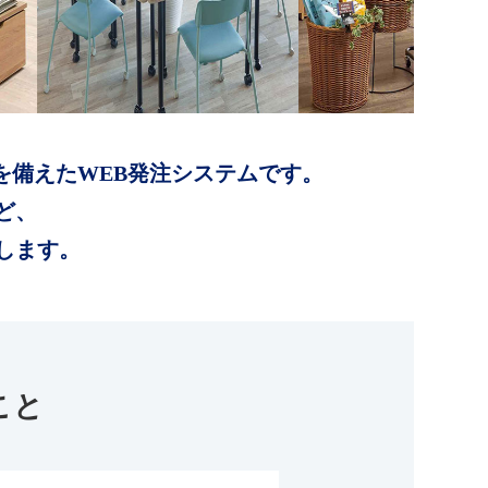
を備えたWEB発注システムです。
ど、
します。
こと