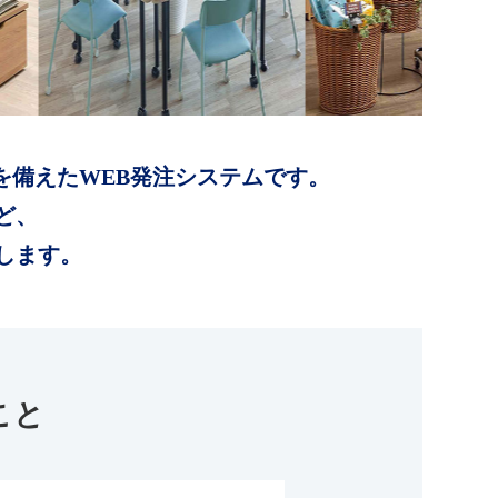
を備えたWEB発注システムです。
ど、
します。
こと