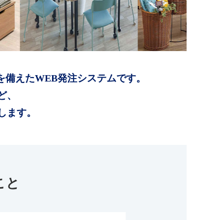
を備えたWEB発注システムです。
ど、
します。
こと