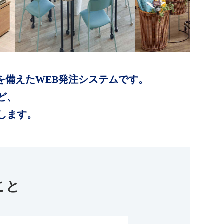
を備えたWEB発注システムです。
ど、
します。
こと