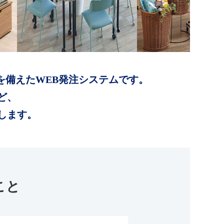
を備えたWEB発注システムです。
ど、
します。
こと