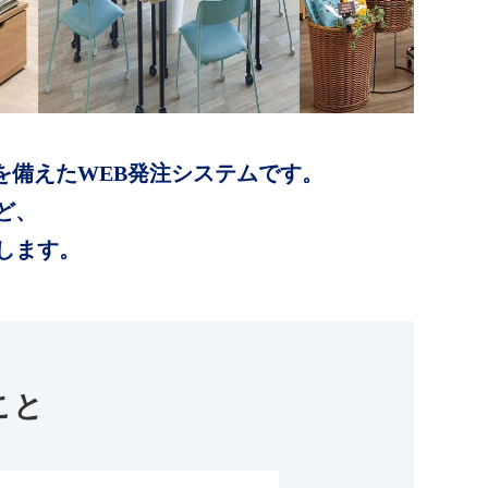
を備えたWEB発注システムです。
ど、
します。
こと