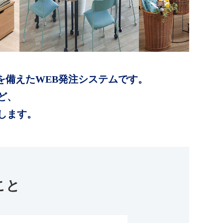
を備えたWEB発注システムです。
ど、
します。
こと