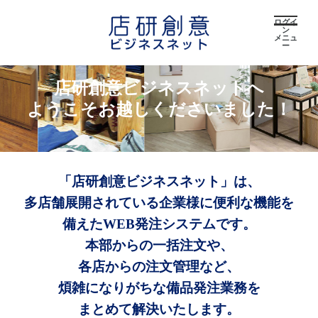
ログイ
ン
メニュ
ー
店研創意ビジネスネットへ
ようこそお越しくださいました！
「店研創意ビジネスネット」は、
多店舗展開されている企業様に便利な機能を
備えたWEB発注システムです。
本部からの一括注文や、
各店からの注文管理など、
煩雑になりがちな備品発注業務を
まとめて解決いたします。