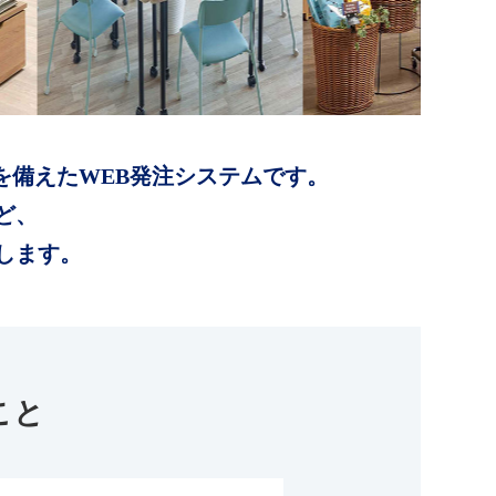
を備えたWEB発注システムです。
ど、
します。
こと