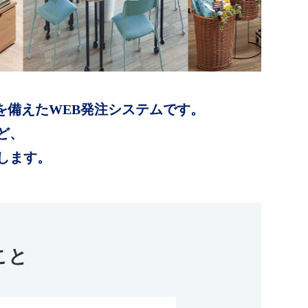
を備えたWEB発注システムです。
ど、
します。
こと