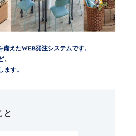
を備えたWEB発注システムです。
ど、
します。
こと