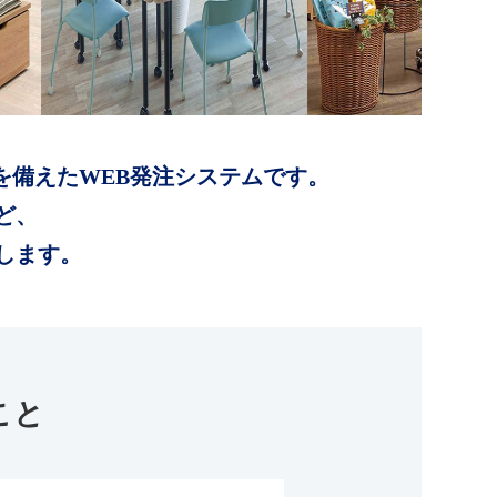
を備えたWEB発注システムです。
ど、
します。
こと