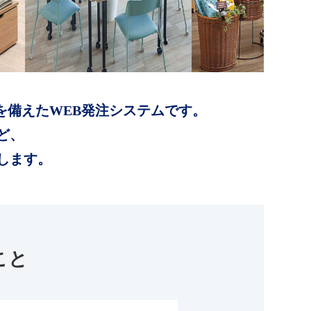
を備えたWEB発注システムです。
ど、
します。
こと