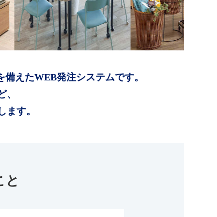
を備えたWEB発注システムです。
ど、
します。
こと