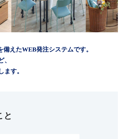
を備えたWEB発注システムです。
ど、
します。
こと