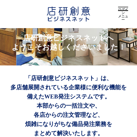
ログイ
ン
メニュ
ー
店研創意ビジネスネットへ
ようこそお越しくださいました！
「店研創意ビジネスネット」は、
多店舗展開されている企業様に便利な機能を
備えたWEB発注システムです。
本部からの一括注文や、
各店からの注文管理など、
煩雑になりがちな備品発注業務を
まとめて解決いたします。