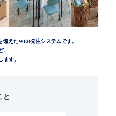
を備えたWEB発注システムです。
ど、
します。
こと