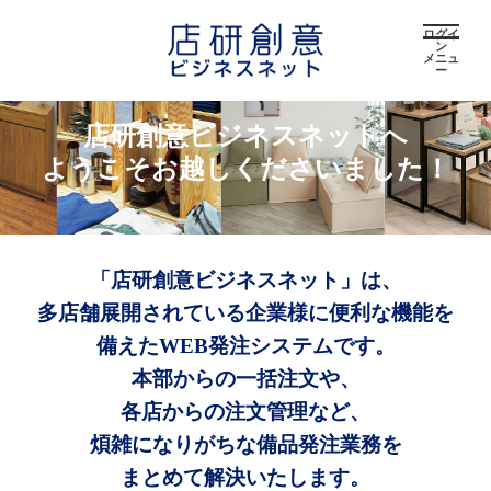
ログイ
ン
メニュ
ー
店研創意ビジネスネットへ
ようこそお越しくださいました！
「店研創意ビジネスネット」は、
多店舗展開されている企業様に便利な機能を
備えたWEB発注システムです。
本部からの一括注文や、
各店からの注文管理など、
煩雑になりがちな備品発注業務を
まとめて解決いたします。