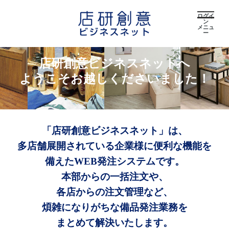
ログイ
ン
メニュ
ー
店研創意ビジネスネットへ
ようこそお越しくださいました！
「店研創意ビジネスネット」は、
多店舗展開されている企業様に便利な機能を
備えたWEB発注システムです。
本部からの一括注文や、
各店からの注文管理など、
煩雑になりがちな備品発注業務を
まとめて解決いたします。