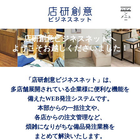
ログイ
ン
メニュ
ー
店研創意ビジネスネットへ
ようこそお越しくださいました！
「店研創意ビジネスネット」は、
多店舗展開されている企業様に便利な機能を
備えたWEB発注システムです。
本部からの一括注文や、
各店からの注文管理など、
煩雑になりがちな備品発注業務を
まとめて解決いたします。